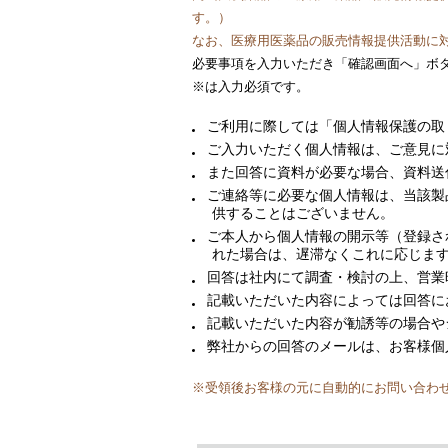
す。）
なお、医療用医薬品の販売情報提供活動に
必要事項を入力いただき「確認画面へ」ボ
※は入力必須です。
ご利用に際しては「
個人情報保護の取
ご入力いただく個人情報は、ご意見に
また回答に資料が必要な場合、資料送
ご連絡等に必要な個人情報は、当該製
供することはございません。
ご本人から個人情報の開示等（登録さ
れた場合は、遅滞なくこれに応じま
回答は社内にて調査・検討の上、営業
記載いただいた内容によっては回答に
記載いただいた内容が勧誘等の場合や
弊社からの回答のメールは、お客様個
※受領後お客様の元に自動的にお問い合わ