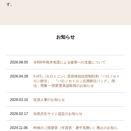
す。
お知らせ
2026.08.05
令和8年熊本地震による被害への支援について
2026.04.28
5-HT
（セロトニン）受容体拮抗型制吐剤『パロノセト
3
ロン静注』、『パロノセトロン点滴静注バッグ』 用
法・用量 一部変更承認取得のお知らせ
2026.03.10
役員人事のお知らせ
2026.02.17
自然共生サイト認定のお知らせ
2024.11.06
時候のご挨拶状（年賀状・暑中見舞い）廃止のお知ら