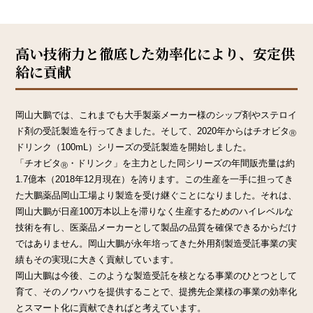
高い技術力と徹底した効率化により、安定供
給に貢献
岡山大鵬では、これまでも大手製薬メーカー様のシップ剤やステロイ
ド剤の受託製造を行ってきました。そして、2020年からはチオビタ
Ⓡ
ドリンク（100mL）シリーズの受託製造を開始しました。
「チオビタ
・ドリンク」を主力とした同シリーズの年間販売量は約
Ⓡ
1.7億本（2018年12月現在）を誇ります。この生産を一手に担ってき
た大鵬薬品岡山工場より製造を受け継ぐことになりました。それは、
岡山大鵬が日産100万本以上を滞りなく生産するためのハイレベルな
技術を有し、医薬品メーカーとして製品の品質を確保できるからだけ
ではありません。岡山大鵬が永年培ってきた外用剤製造受託事業の実
績もその実現に大きく貢献しています。
岡山大鵬は今後、このような製造受託を核となる事業のひとつとして
育て、そのノウハウを提供することで、提携先企業様の事業の効率化
とスマート化に貢献できればと考えています。