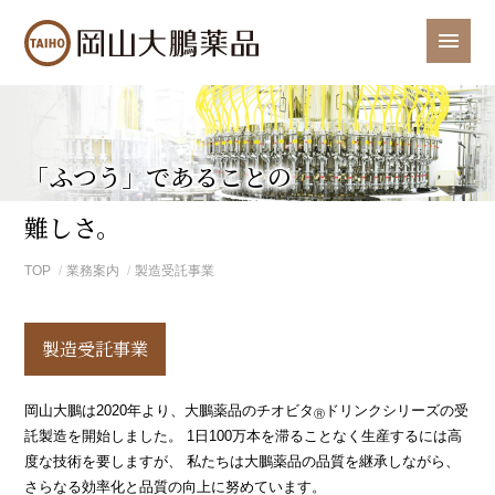
「ふつう」であることの
難しさ。
TOP
業務案内
製造受託事業
製造受託事業
岡山大鵬は2020年より、大鵬薬品のチオビタ
ドリンクシリーズの受
Ⓡ
託製造を開始しました。
1日100万本を滞ることなく生産するには高
度な技術を要しますが、
私たちは大鵬薬品の品質を継承しながら、
さらなる効率化と品質の向上に努めています。